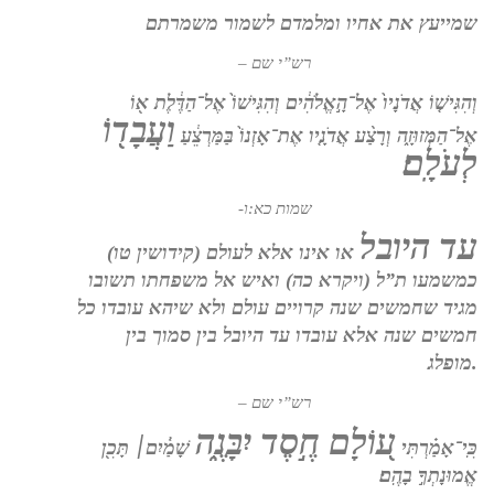
שמייעץ את אחיו ומלמדם לשמור משמרתם
– רש”י שם
וְהִגִּישׁ֤וֹ אֲדֹנָיו֙ אֶל־הָ֣אֱלֹהִ֔ים וְהִגִּישׁוֹ֙ אֶל־הַדֶּ֔לֶת א֖וֹ
וַעֲבָד֖וֹ
אֶל־הַמְּזוּזָ֑ה וְרָצַ֨ע אֲדֹנָ֤יו אֶת־אָזְנוֹ֙ בַּמַּרְצֵ֔עַ
לְעֹלָֽם׃
-שמות כא:ו
עד היובל
או אינו אלא לעולם (קידושין טו)
כמשמעו ת”ל (ויקרא כה) ואיש אל משפחתו תשובו
מגיד שחמשים שנה קרויים עולם ולא שיהא עובדו כל
חמשים שנה אלא עובדו עד היובל בין סמוך בין
מופלג.
– רש”י שם
ע֭וֹלָם חֶ֣סֶד יִבָּנֶ֑ה
כִּֽי־אָמַ֗רְתִּי
שָׁמַ֓יִם׀ תָּכִ֖ן
אֱמוּנָתְךָ֣ בָהֶֽם׃