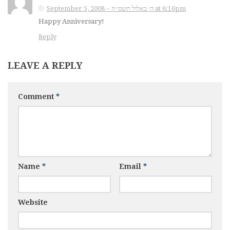
September 5, 2008 – ה׳ באלול תשס״ח at 6:16pm
Happy Anniversary!
Reply
LEAVE A REPLY
Comment
*
Name
*
Email
*
Website