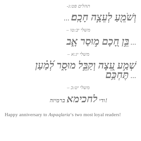
-תהלים פט:ג
וְשֹׁמֵ֖עַ לְעֵצָ֣ה חָכָֽם׃
…
– משלי יב:טו
בֵּ֣ן חָ֭כָם מ֣וּסַר אָ֑ב
…
– משלי יג:א
שְׁמַ֣ע עֵ֭צָה וְקַבֵּ֣ל מוּסָ֑ר לְ֝מַ֗עַן
תֶּחְכַּ֥ם
…
– משלי יט:כ
לחכימא
ברמיזה!
ודי
Happy anniversary to
Aspaqlaria
‘s two most loyal readers!