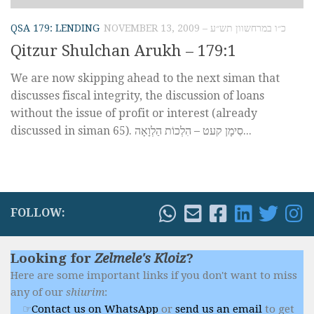
QSA 179: LENDING
NOVEMBER 13, 2009 – כ״ו במרחשוון תש״ע
Qitzur Shulchan Arukh – 179:1
We are now skipping ahead to the next siman that
discusses fiscal integrity, the discussion of loans
without the issue of profit or interest (already
discussed in siman 65). סִימָן קעט – הִלְכוֹת הַלְוָאָה...
FOLLOW:
Looking for
Zelmele's Kloiz
?
Here are some important links if you don't want to miss
any of our
shiurim
:
Contact us on WhatsApp
or
send us an email
to get