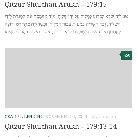
Qitzur Shulchan Arukh – 179:15
טו: לֹוֶה ֹשֶבָּא לִפְרוֹעַ לַמַּלְוֶה עַל יְדֵי שָׁלִיחַ, מִיָד כְּשֶׁמָּסַר אֶת הַמָּעוֹת לִידֵי
הַשָּׁלִיחַ, זָכָה הַשָּׁלִיחַ בַּמָּעוֹת עֲבוּר הַמַּלְוֶה, וּכְשֶׁהַלֹּוֶה מִתְחָרֵט וְרוֹצֶה
לְקַחְתָּן מִיַּד הַשָׁלִיחַ וְשְׁיִפְרַע לוֹ אַחַר כָּךְ, אָסוּר מִשּׁוּם דַּהֲוֵי לֵהּ שֶׁלֹּא...
0
QSA 179: LENDING
NOVEMBER 25, 2009 – ח׳ בכסלו תש״ע
Qitzur Shulchan Arukh – 179:13-14