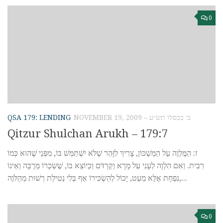
0
QSA 179: LENDING
NOVEMBER 19, 2009 – ב׳ בכסלו תש״ע
Qitzur Shulchan Arukh – 179:7
ז: הַמֲּלְוֶה עַל הַמַּשְׁכּוֹן, צָרִיךְ לִזָּהֵר ֹשֶלֹֹּא יִשְׁתַּמֵּשׁ בּוֹ, מִפְּנֵי שֶׁהוּא כְּמוֹ
רִבִּית. וְאִם הִלְוָה לְעָנִי עַל מָרָא וְקַרְדֹּם וְכַיוֹצֵא בוֹ, שֶׁשְׂכָרוֹ מְרֻבָּה וְאֵינוֹ
נִפְחָת אֶלָּא מְעַט, יָכוֹל לְהַשְׂכִּירוֹ אַף בְּלִי נְטִילַת רְשׁוּת מֵהַלֹּוֶה,...
0