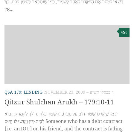
רַשַׁאי לִמְסֹר אֶת הַפִּקָּדוֹן לְאַחֵר לְשָׁמְרוֹ, כְּמוֹ ֹשֶׁיִתְבָּאֵר בְּסִימָן קפח, כָּךְ
אֵין...
0
QSA 179: LENDING
NOVEMBER 23, 2009 – ו׳ בכסלו תש״ע
Qitzur Shulchan Arukh – 179:10-11
י: מִי שֶׁיֵשׁ לוֹ ֹשְטַר-חוֹב עַל חֲבֵרוֹ, וְהַשְׁטָר בָּלָה וְהוֹלֵך לְהִמָּחֵק, יָבוֹא
לִבֵית-דִּין וְיַעֲשׂוּ לוֹ קִיּוּם Someone who has a debt contract
[i.e. an IOU] on his friend, and the contract is fading