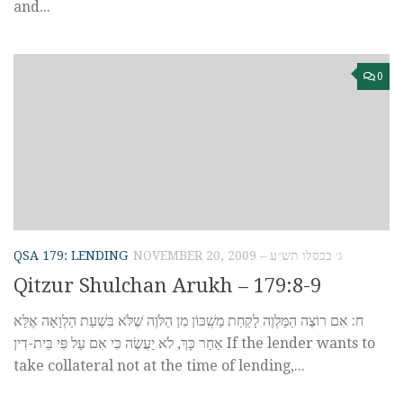
and...
0
QSA 179: LENDING
NOVEMBER 20, 2009 – ג׳ בכסלו תש״ע
Qitzur Shulchan Arukh – 179:8-9
ח: אִם רוֹצֶה הַמַּלְוֶה לָקַחַת מַשְִׁכּוֹן מִן הַלֹּוֶה ֹשֶלֹּא בִּשְׁעַת הַלְוָאָה אֶלָּא
אַחַר כָּךְ, לֹא יַעֲשֶׂה כִּי אִם עַל פִּי בֵּית-דִין If the lender wants to
take collateral not at the time of lending,...