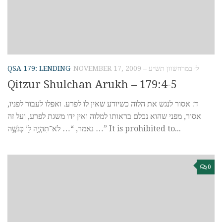
QSA 179: LENDING
NOVEMBER 17, 2009 – ל׳ במרחשוון תש״ע
Qitzur Shulchan Arukh – 179:4-5
ד: אסור לנגש את הלוה כשיודע שאין לו לפרע. ואפלו לעבור לפניו,
אסור, מפני שהוא נכלם בראותו למלוה ואין ידו משגת לפרע, ועל זה
נאמר, “… לֹא־תִהְיֶ֥ה ל֖וֹ כְּנֹשֶׁ֑ה …” It is prohibited to...
0