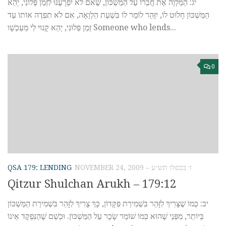
יג: הַמַּלְוֶה אֶת חֲבֵרוֹ עַל הַמַּשְׁכּוֹן, שֶׁאִם לֹא יִפְרָעֶנּוּ לִזְמַן פְּלוֹנִי, יְהֵא
הַמַּשְׁכּוֹן חָלוּט לוֹ, יִזָּהֵר לוֹמַר לוֹ בִּשְׁעַת הַלְוָאָה, אִם לֹא תִפְדֶה אוֹתוֹ עַד
זְמַן פְּלוּנִי, יְהֵא קָנוּי לִי מֵעַכְשָׁו Someone who lends...
0
QSA 179: LENDING
NOVEMBER 24, 2009 – ז׳ בכסלו תש״ע
Qitzur Shulchan Arukh – 179:12
יב: כְּמוֹ ֹשֶצָּרִיךְ לִזָּהֵר בִּשְׁמִירַת פִּקָּדוֹן, כָּךְ צָרִיךְ לִזָּהֵר בִּשְׁמִירַת הַמַּשְׁכּוֹן
בְּיוֹתֵר, מִפְּנֵי שֶׁהוּא כְּמוֹ שׁוֹמֵר שָׂכָר עַל הַמַּשְׁכּוֹן. וּכְשֵׁם שֶׁהַנִּפְקָד אֵינוֹ